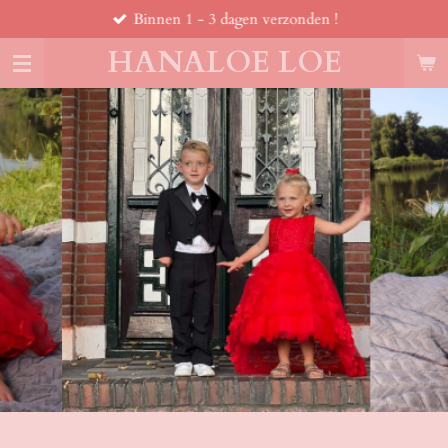
Binnen 1 - 3 dagen verzonden !
Ga
direct
HANALOE LOE
naar
de
hoofdinhoud