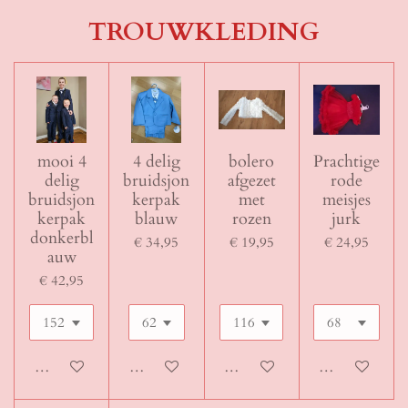
TROUWKLEDING
mooi 4
4 delig
bolero
Prachtige
delig
bruidsjon
afgezet
rode
bruidsjon
kerpak
met
meisjes
kerpak
blauw
rozen
jurk
donkerbl
€ 34,95
€ 19,95
€ 24,95
auw
€ 42,95
In winkelwagen
In winkelwagen
In winkelwagen
In winkelwage