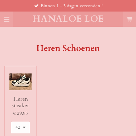
Binnen 1 - 3 dagen verzonden !
Ga
direct
HANALOE LOE
naar
de
hoofdinhoud
Heren Schoenen
Heren
sneaker
€ 29,95