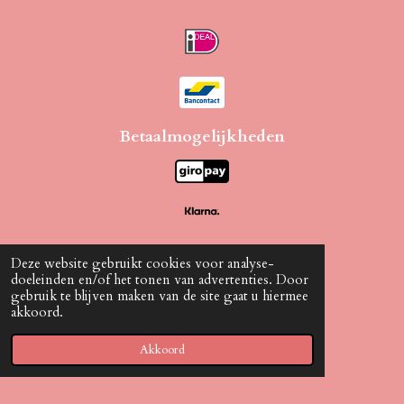
Betaalmogelijkheden
Deze website gebruikt cookies voor analyse-
Wij bezorgen met
doeleinden en/of het tonen van advertenties. Door
gebruik te blijven maken van de site gaat u hiermee
akkoord.
Akkoord