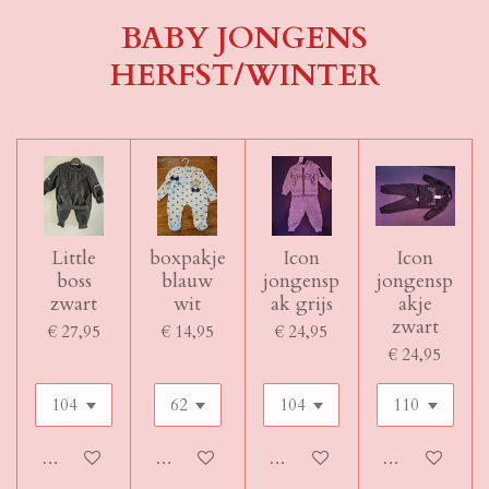
BABY JONGENS
HERFST/WINTER
Little
boxpakje
Icon
Icon
boss
blauw
jongensp
jongensp
zwart
wit
ak grijs
akje
zwart
€ 27,95
€ 14,95
€ 24,95
€ 24,95
In winkelwagen
In winkelwagen
In winkelwagen
In winkelwage