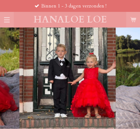
Binnen 1 - 3 dagen verzonden !
Ga
direct
HANALOE LOE
naar
de
hoofdinhoud