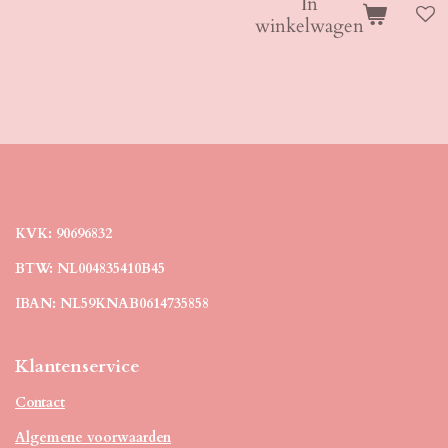
In
winkelwagen
KVK: 90696832
BTW: NL004835410B45
IBAN: NL59KNAB0614735858
Klantenservice
Contact
Algemene voorwaarden