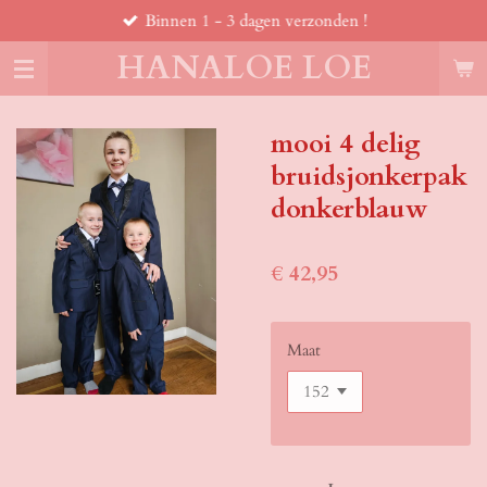
Binnen 1 - 3 dagen verzonden !
Ga
direct
HANALOE LOE
naar
de
hoofdinhoud
mooi 4 delig
bruidsjonkerpak
donkerblauw
€ 42,95
Maat