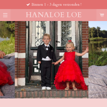
Binnen 1 - 3 dagen verzonden !
Ga
direct
HANALOE LOE
naar
de
hoofdinhoud