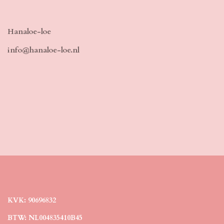
Hanaloe-loe
info@hanaloe-loe.nl
KVK: 90696832
BTW: NL004835410B45