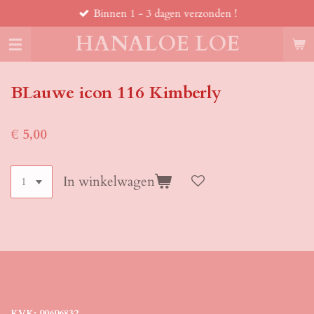
Binnen 1 - 3 dagen verzonden !
Ga
direct
HANALOE LOE
naar
de
hoofdinhoud
BLauwe icon 116 Kimberly
€ 5,00
In winkelwagen
KVK: 90696832