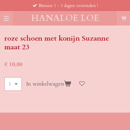
Binnen 1 - 3 dagen verzonden !
Ga
direct
HANALOE LOE
naar
de
hoofdinhoud
roze schoen met konijn Suzanne
maat 23
€ 10,00
In winkelwagen