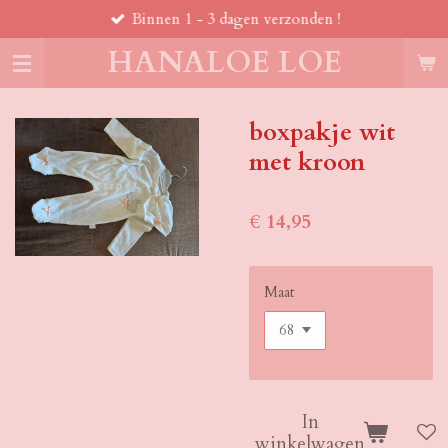
Binnen 1 - 3 dagen verzonden !
Ga
direct
HANALOE LOE
naar
de
hoofdinhoud
boxpakje wit
met kroon
€ 14,95
Maat
In
winkelwagen