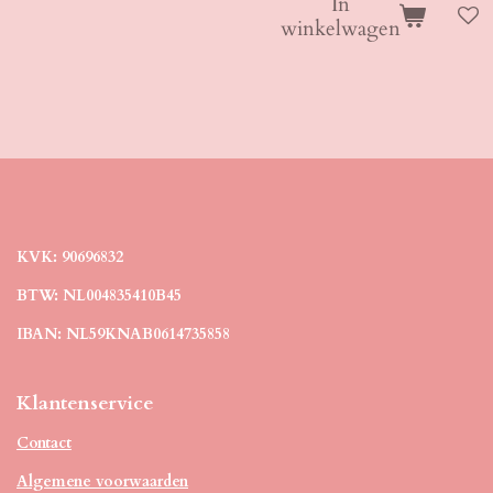
In
winkelwagen
KVK: 90696832
BTW: NL004835410B45
IBAN: NL59KNAB0614735858
Klantenservice
Contact
Algemene voorwaarden