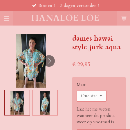
Binnen 1 - 3 dagen verzonden !
Ga
direct
HANALOE LOE
naar
de
hoofdinhoud
dames hawai
style jurk aqua
€ 29,95
Maat
Laat het me weten
wanneer dit product
weer op voorraad is.