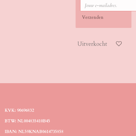
Verzenden
Uitverkocht
KVK: 90696832
BTW: NL004835410B45
IBAN: NL59KNAB0614735858