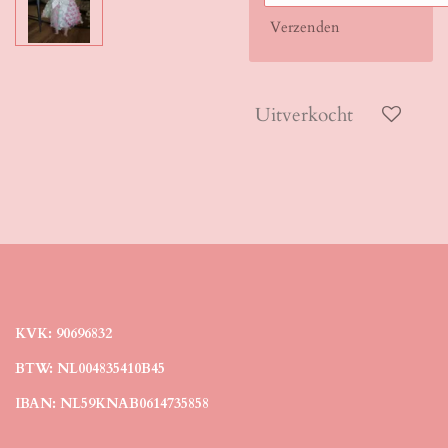
Verzenden
Uitverkocht
KVK: 90696832
BTW: NL004835410B45
IBAN: NL59KNAB0614735858