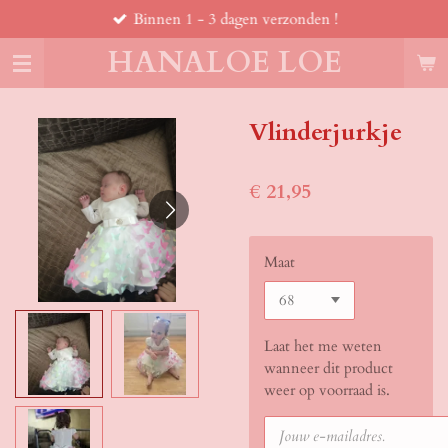
Binnen 1 - 3 dagen verzonden !
Ga
direct
HANALOE LOE
naar
de
hoofdinhoud
Vlinderjurkje
€ 21,95
Maat
Laat het me weten
wanneer dit product
weer op voorraad is.