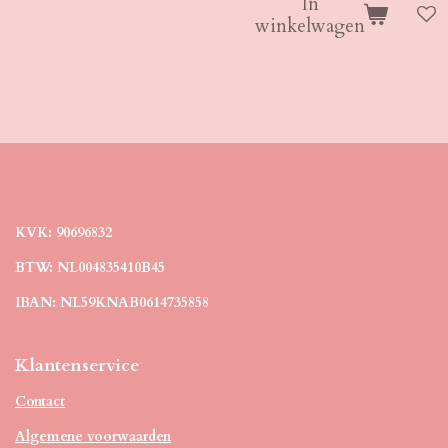
In
winkelwagen
KVK: 90696832
BTW: NL004835410B45
IBAN: NL59KNAB0614735858
Klantenservice
Contact
Algemene voorwaarden