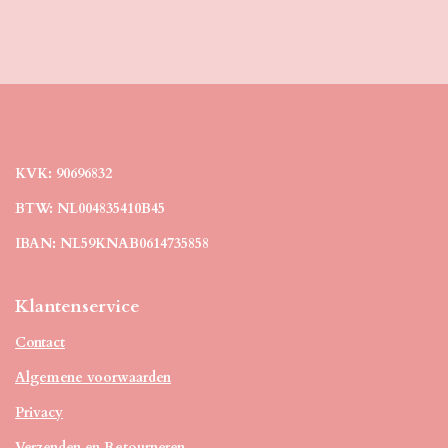
KVK: 90696832
BTW: NL004835410B45
IBAN: NL59KNAB0614735858
Klantenservice
Contact
Algemene voorwaarden
Privacy
Verzenden en Retourneren