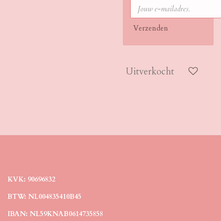
Verzenden
Uitverkocht
KVK: 90696832
BTW: NL004835410B45
IBAN: NL59KNAB0614735858