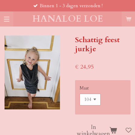
Binnen 1 - 3 dagen verzonden !
Ga
direct
HANALOE LOE
naar
de
hoofdinhoud
Schattig feest
jurkje
€ 24,95
Maat
In
winkelwagen