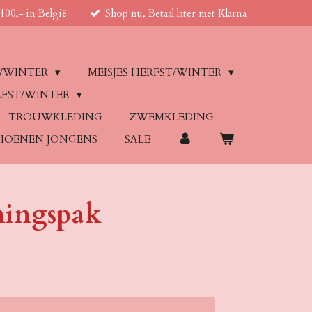
100,- in België
Shop nu, Betaal later met Klarna
T/WINTER
MEISJES HERFST/WINTER
RFST/WINTER
TROUWKLEDING
ZWEMKLEDING
HOENEN JONGENS
SALE
iningspak