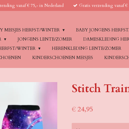
rzending vanaf € 75,- in Nederland
Gratis verzending vanaf € 
Y MEISJES HERFST/WINTER
BABY JONGENS HERFS
R
JONGENS LENTE/ZOMER
DAMESKLEDING HE
HERFST/WINTER
HERENKLEDING LENTE/ZOMER
CHOENEN
KINDERSCHOENEN MEISJES
KINDERSC
Stitch Tra
€ 24,95