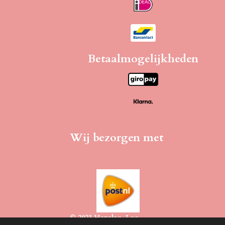
Betaalmogelijkheden
Wij bezorgen met
© 2023 Hanaloe-Loe