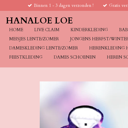
Binnen 1 - 3 dagen verzonden !
Gratis ve
Ga
direct
HANALOE LOE
naar
de
HOME
LIVE CLAIM
KINDERKLEDING
BAB
hoofdinhoud
MEISJES LENTE/ZOMER
JONGENS HERFST/WINTE
DAMESKLEDING LENTE/ZOMER
HERENKLEDING 
FEESTKLEDING
DAMES SCHOENEN
HEREN S