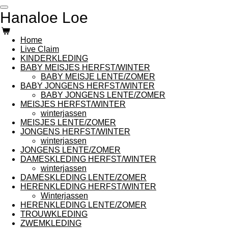
Ga
Hanaloe Loe
direct
naar
de
Home
hoofdinhoud
Live Claim
KINDERKLEDING
BABY MEISJES HERFST/WINTER
BABY MEISJE LENTE/ZOMER
BABY JONGENS HERFST/WINTER
BABY JONGENS LENTE/ZOMER
MEISJES HERFST/WINTER
winterjassen
MEISJES LENTE/ZOMER
JONGENS HERFST/WINTER
winterjassen
JONGENS LENTE/ZOMER
DAMESKLEDING HERFST/WINTER
winterjassen
DAMESKLEDING LENTE/ZOMER
HERENKLEDING HERFST/WINTER
Winterjassen
HERENKLEDING LENTE/ZOMER
TROUWKLEDING
ZWEMKLEDING