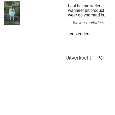
Laat het me weten
wanneer dit product
weer op voorraad is.
Verzenden
Uitverkocht
KVK: 90696832
BTW: NL004835410B45
IBAN: NL59KNAB0614735858