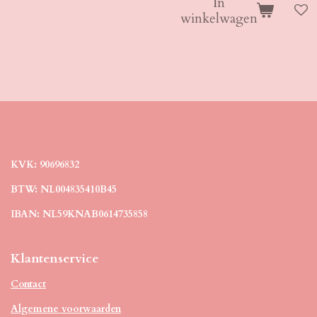
In
winkelwagen
KVK: 90696832
BTW: NL004835410B45
IBAN: NL59KNAB0614735858
Klantenservice
Contact
Algemene voorwaarden